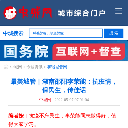
中城搜索
中城网
>
专题资讯
>
和谐城管网
最美城管｜湖南邵阳李荣能：抗疫情，
保民生，传佳话
中城网
2022-05-07 07:01:04
编者按：
抗疫不忘民生，李荣能同志做得好，值
得大家学习。