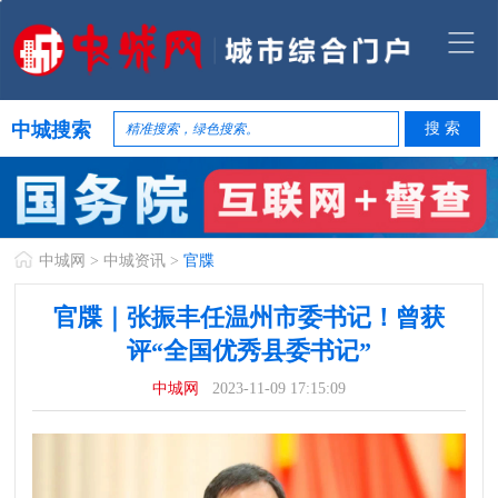
中城搜索
中城网
>
中城资讯
>
官牒
官牒｜张振丰任温州市委书记！曾获
评“全国优秀县委书记”
中城网
2023-11-09 17:15:09