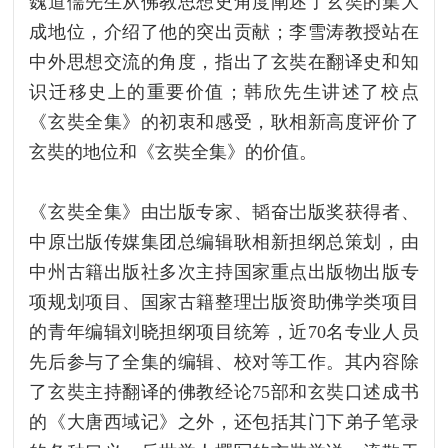
魏道儒先生从佛教思想史角度阐述了玄奘的集大
成地位，介绍了他的突出贡献；李雪涛教授站在
中外思想交流的角度，指出了玄奘在翻译史和知
识迁移史上的重要价值；韩欣先生讲述了校点
《玄奘全集》的初衷和感受，耿相新高度评价了
玄奘的地位和《玄奘全集》的价值。
《玄奘全集》由岀版专家、韬奋岀版奖获得者、
中原岀版传媒集团总编辑耿相新担纲总策划，由
中州古籍出版社多次主持国家重点出版物出版专
项规划项目、国家古籍整理岀版资助佛学类项目
的青年编辑刘晓担纲项目统筹，近70名专业人员
先后参与了全集的编辑、校对等工作。其内容除
了玄奘主持翻译的佛教经论75部和玄奘口述成书
的《大唐西域记》之外，还包括其门下弟子笔录