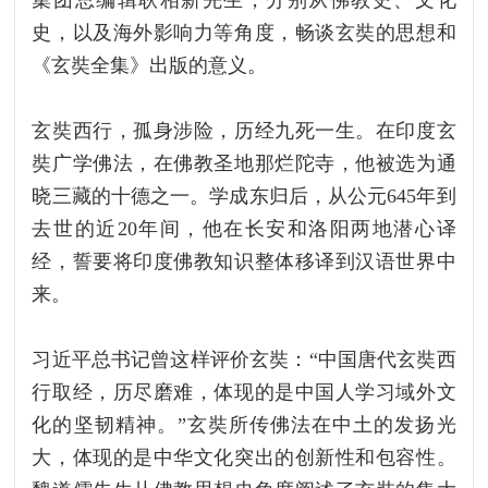
集团总编辑耿相新先生，分别从佛教史、文化
史，以及海外影响力等角度，畅谈玄奘的思想和
《玄奘全集》出版的意义。
玄奘西行，孤身涉险，历经九死一生。在印度玄
奘广学佛法，在佛教圣地那烂陀寺，他被选为通
晓三藏的十德之一。学成东归后，从公元645年到
去世的近20年间，他在长安和洛阳两地潜心译
经，誓要将印度佛教知识整体移译到汉语世界中
来。
习近平总书记曾这样评价玄奘：“中国唐代玄奘西
行取经，历尽磨难，体现的是中国人学习域外文
化的坚韧精神。”玄奘所传佛法在中土的发扬光
大，体现的是中华文化突出的创新性和包容性。