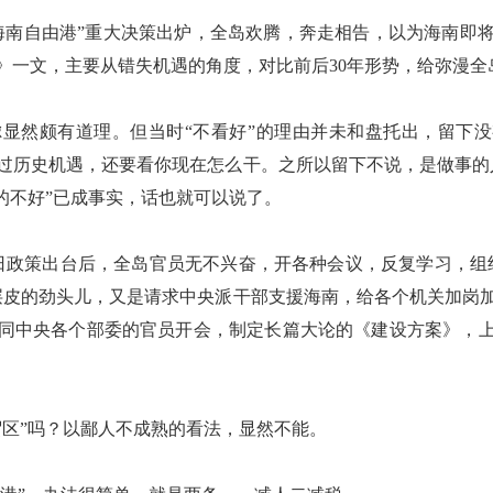
海南自由港”重大决策出炉，全岛欢腾，奔走相告，以为海南即
》一文，主要从错失机遇的角度，对比前后30年形势，给弥漫全
显然颇有道理。但当时“不看好”的理由并未和盘托出，留下没
过历史机遇，还要看你现在怎么干。之所以留下不说，是做事的
的不好”已成事实，话也就可以说了。
当日政策出台后，全岛官员无不兴奋，开各种会议，反复学习，组
层皮的劲头儿，又是请求中央派干部支援海南，给各个机关加岗
同中央各个部委的官员开会，制定长篇大论的《建设方案》，
贸区”吗？以鄙人不成熟的看法，显然不能。