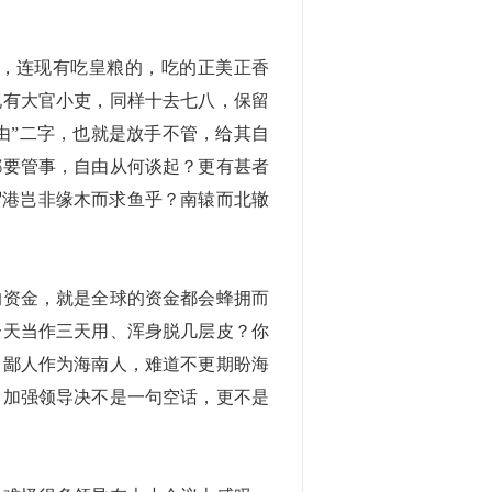
，连现有吃皇粮的，吃的正美正香
现有大官小吏，同样十去七八，保留
由”二字，也就是放手不管，给其自
都要管事，自由从何谈起？更有甚者
贸港岂非缘木而求鱼乎？南辕而北辙
的资金，就是全球的资金都会蜂拥而
一天当作三天用、浑身脱几层皮？你
。鄙人作为海南人，难道不更期盼海
。加强领导决不是一句空话，更不是