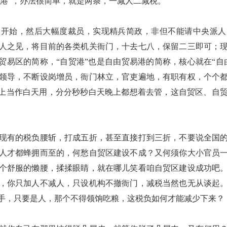
贸港”，办法很简单，就是两条，一减人二减税。
构开始，然后大幅度裁员，实现精兵简政，非但不能请中央派人
人之见，将目前的各类机关衙门，十去七八，保留二三即可；
由贸易区的简称，“自贸港”也是自由贸易港的简称，核心就在“自
领导，不断设岗增员，衙门林立，官吏遍地，有职有权，个个
晚上当作白天用，分分秒秒白天晚上都想着去管，这自贸区、自
现有的税负腰斩，打成五折，甚至直接打到三折，不要说全国
人才都蜂拥而至的，何愁自贸区建设不成？又何须你大小官员
个舒服的懒腰，揉揉眼睛，就在哪儿笑看咱自贸区建设成功吧
，你只加人不减人，只设机构不撤衙门，减税当然也无从谈起
手，只要是人，那个不得领饷吃粮，这税负如何才能减少下来？