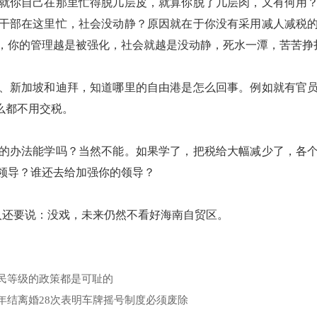
就你自己在那里忙得脱几层皮，就算你脱了几层肉，又有何用
干部在这里忙，社会没动静？原因就在于你没有采用减人减税
，你的管理越是被强化，社会就越是没动静，死水一潭，苦苦挣
、新加坡和迪拜，知道哪里的自由港是怎么回事。例如就有官
么都不用交税。
的办法能学吗？当然不能。如果学了，把税给大幅减少了，各
领导？谁还去给加强你的领导？
人还要说：没戏，未来仍然不看好海南自贸区。
民等级的政策都是可耻的
年结离婚28次表明车牌摇号制度必须废除