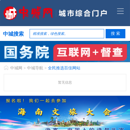
中城搜索
中城网
>
中城导航
>
全民推选百佳网站
暂无信息