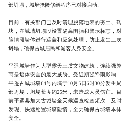
部坍塌，城墙抢险修缮程序已对接启动。
目前，有关部门已及时清理脱落地表的夯土、砖
块，在城墙坍塌段设置隔离围挡和警示标志，对
险情段墙体进行遮盖和应急处理，防止发生二次
坍塌，确保古城居民和游客人身安全。
平遥城墙作为大型露天土质文物建筑，连续强降
雨是墙体安全的最大威胁。受近期强降雨影响，
平遥古城城墙84号内墙于10月5日6时30分发生局
部坍塌，坍塌长度约25米，未造成人员伤亡。目
前平遥县加大古城墙全天候巡查检查频次，及时
发现、快速处置城墙险情，全力确保古城墙本体
安全。