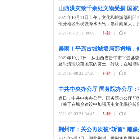
山西洪灾致千余处文物受损 国
2021年10月11日上午，文化和旅游
部分地区出现强降水天气，累计雨量大、
度地出现了屋顶漏...
2021-10-12 12:00:09
|
纠错
|
0
暴雨！平遥古城城墙局部坍塌，
2021年10月7日，从山西省晋中市平
及时清理脱落地表的夯土、砖块，在城墙
安全。平遥城墙作为...
2021-10-08 22:27:20
|
纠错
|
0
中共中央办公厅 国务院办公厅
近日，中共中央办公厅、国务院办公厅印
《关于在城乡建设中加强历史文化保护传
发展、坚定文化自信、建设...
2021-09-03 21:34:45
|
纠错
|
0
荆州市：关公再次被“斩首” 雕像搬
2021年9月2日，湖北荆州。据荆旅集