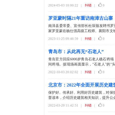
筑，也...
2024-05-03 10:00:22
|
纠错
|
0
罗亚蒙时隔21年重访南漳古山寨
南漳县委常委、宣传部长杜琛颁发聘书罗亚蒙
家罗亚蒙在杨仕强高级工程师、襄阳市文
这是罗亚蒙时...
2023-11-25 09:46:59
|
纠错
|
0
青岛市：从此再无“石老人”
青岛官方回应6000岁青岛石老人礁石坍塌
间坍塌。据现场画面显示，“石老人”的“
化...
2022-10-03 20:02:02
|
纠错
|
0
北京市：2022年全面开展历史
保护好、传承好、利用好历史建筑，对保
普读本，介绍历史建筑相关知识，提升公众
划建设委员会办公室、...
2022-03-29 11:42:51
|
纠错
|
0