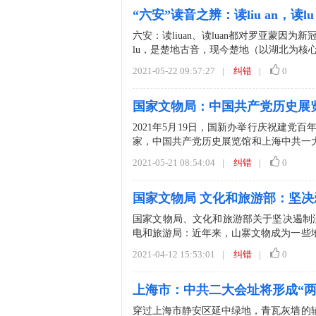
“六安”读音之辨：读liu an，读l
六安：读liuan、读luan都对罗亚蒙因为
lu，是楚地古音，现今楚地（以湖北为核心）
2021-05-22 09:57:27
|
纠错
|
0
国家文物局：中国共产党历史展
2021年5月19日，国新办举行庆祝建
家，中国共产党历史展览馆和上海中共一
记使命——中...
2021-05-21 08:54:04
|
纠错
|
0
国家文物局 文化和旅游部：坚
国家文物局、文化和旅游部关于坚决遏制
电和旅游局：近年来，山寨文物成为一些
媒体和社会广泛关注。为遏...
2021-04-12 15:53:01
|
纠错
|
0
上海市：中共二大会址将形成“两
穿过上海市静安区延中绿地，青瓦灰墙的辅