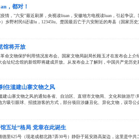
u an，都对！
新冠疫情，“六安”最近刷屏，央视读liuan，安徽地方电视读luan，引起争议
乡野村民6还读lu，12345lu。楚国最后亡于六安附近的寿县（国家历史
览馆将开放
党百年革命文物保护利用情况发布会。国家文物局副局长顾玉才在发布会上介绍
大会址纪念馆的新馆即将建成开放。从发布会上了解到，中国共产党历史展
决刹住滥建山寨文物之风
滥建山寨文物之风的通知各省、自治区、直辖市文物局、文化和旅游厅/
地方吸引眼球、招揽游客的方式，部分项目涉嫌丑化、异化文物，误导公
馆五址”格局 党章在此诞生
德里625号（现老成都北路7弄30号）静卧于延安路高架边，这里是中