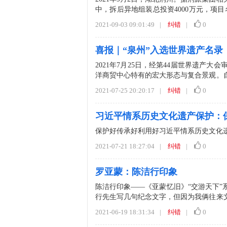
中，拆后异地组装总投资4000万元，项目
责...
2021-09-03 09:01:49
|
纠错
|
0
喜报｜“泉州”入选世界遗产名录
2021年7月25日，经第44届世界遗产
洋商贸中心特有的宏大形态与复合景观。自
产1...
2021-07-25 20:20:17
|
纠错
|
0
习近平情系历史文化遗产保护：
保护好传承好利用好习近平情系历史文化遗产保护阅读全文：htt
2021-07-21 18:27:04
|
纠错
|
0
罗亚蒙：陈洁行印象
陈洁行印象——《亚蒙忆旧》“交游天下
行先生写几句纪念文字，但因为我俩往来
待领取官文便可回京。难...
2021-06-19 18:31:34
|
纠错
|
0