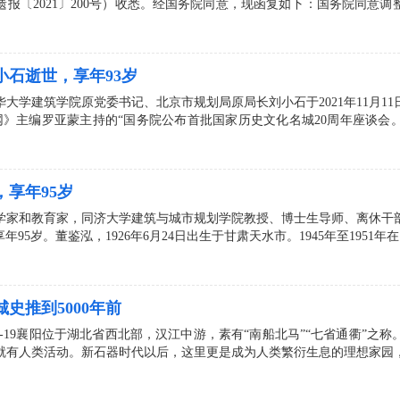
报〔2021〕200号）收悉。经国务院同意，现函复如下：国务院同意
石逝世，享年93岁
学建筑学院原党委书记、北京市规划局原局长刘小石于2021年11月11日
网》主编罗亚蒙主持的“国务院公布首批国家历史文化名城20周年座谈
享年95岁
家和教育家，同济大学建筑与城市规划学院教授、博士生导师、离休干部董
95岁。董鉴泓，1926年6月24日出生于甘肃天水市。1945年至1951年
史推到5000年前
10-19襄阳位于湖北省西北部，汉江中游，素有“南船北马”“七省通衢”
有人类活动。新石器时代以后，这里更是成为人类繁衍生息的理想家园，