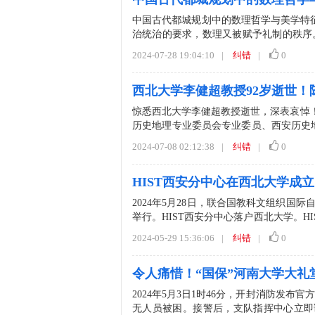
中国古代都城规划中的数理哲学与美学特征
治统治的要求，数理又被赋予礼制的秩序
美、和谐美、中和...
2024-07-28 19:04:10
|
纠错
|
0
西北大学李健超教授92岁逝世！
惊悉西北大学李健超教授逝世，深表哀悼
历史地理专业委员会专业委员、西安历史地理
1953年...
2024-07-08 02:12:38
|
纠错
|
0
HIST西安分中心在西北大学成
2024年5月28日，联合国教科文组织国
举行。HIST西安分中心落户西北大学。
迹遗...
2024-05-29 15:36:06
|
纠错
|
0
令人痛惜！“国保”河南大学大礼
2024年5月3日1时46分，开封消防发布
无人员被困。接警后，支队指挥中心立即