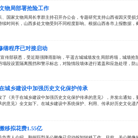
家文物局部署抢险工作
部副部长、国家文物局局长李群主持召开办公会，专题研究支持山西省因灾受
持续时间长，山西多处文物受到不同程度影响。根据山西各市上报数据，
修缮程序已对接启动
遥县委宣传部获悉，受近期强降雨影响，平遥古城城墙发生局部坍塌，城墙
坍塌段设置隔离围挡和警示标志，对险情段墙体进行遮盖和应急处理，防
：在城乡建设中加强历史文化保护传承
发了《关于在城乡建设中加强历史文化保护传承的意见》，并发出通知，
承的意见》全文如下。在城乡建设中系统保护、利用、传承好历史文化遗
移拟花费1.55亿
团相关负责人介绍，荆州巨型关公雕像已启动拆卸转移工作，目前，关公雕