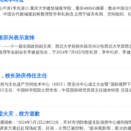
卢涛1李先逵11.重庆大学建筑城规学院，重庆400045摘要：数在中国
。中国古代都城规划将数理哲学和礼制含义用于城市布局、空间组织、
陈宗兴表示哀悼
！——十一届全国政协副主席、西北大学前校长陈宗兴讣告西北大学原西
学会副会长李健超先生，于2024年7月6日与世长辞，享年92岁。李健超
立，校长孙庆伟任主任
际自然与文化遗产空间技术中心（HIST）西安分中心成立大会暨“国际视
HIST主任、中国科学院院士郭华东，中亚国际研究所原主任德米特里·沃
堂火灾，校方道歉
官方通报称：“2024年5月2日23时22分，开封市消防救援支队指挥中心
调派力量赶赴现场处置。目前，火势已被控制。”据央视新闻，着火的