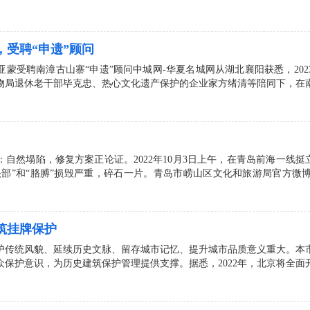
，受聘“申遗”顾问
受聘南漳古山寨“申遗”顾问中城网-华夏名城网从湖北襄阳获悉，2023
物局退休老干部毕克忠、热心文化遗产保护的企业家方绪清等陪同下，在
：自然塌陷，修复方案正论证。2022年10月3日上午，在青岛前海一线挺立6
头部”和“胳膊”损毁严重，碎石一片。青岛市崂山区文化和旅游局官方
建筑挂牌保护
护传统风貌、延续历史文脉、留存城市记忆、提升城市品质意义重大。本
保护意识，为历史建筑保护管理提供支撑。据悉，2022年，北京将全