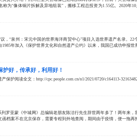
名称为“像体铜片拆解及异地组装”，搬移工程总投资为1.55亿。2020年
大会审议，“泉州：宋元中国的世界海洋商贸中心”项目入选世界遗产名录。
1985年加入《保护世界文化和自然遗产公约》以来，我国已成功申报世界
保护好，传承好，利用好！
p://cpc.people.com.cn/n1/2021/0720/c164113-32163482.
”系列罗亚蒙《中城网》总编辑老朋友陈洁行先生辞世两年多了！两年来，
文函档案不在北京保存，需要专程到外地查阅，期间由于疫情，便一拖再