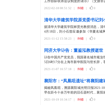
工作部际联席会议制度的请示》（文旅非遗
议制度职责和...
2022-02-18 08:51:52
|
纠错
|
0
清华大学建筑学院原党委书记刘小
据清华大学建筑学院林贤光教授消息，清华大
4月18日，刘小石曾应邀参加《华夏名城
行，由...
2021-11-12 15:58:23
|
纠错
|
0
同济大学讣告：董鉴泓教授逝世，
讣告中国共产党党员，我国著名城市规划学
5日6时17分在上海市新华医院与世长辞，享年
2021-11-07 16:57:18
|
纠错
|
0
襄阳市：“凤凰咀遗址”将襄阳建城
揭秘凤凰咀，溯源襄阳城光明日报2021-
早在距今十余万年前的旧石器时代，襄阳就
阳就有...
2021-10-19 10:34:17
|
纠错
|
0