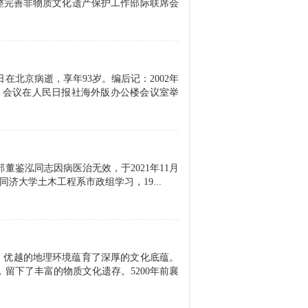
调整完善非物质文化遗产保护工作部际联席会
在北京病逝，享年93岁。编后记：2002年
会。会议在人民日报社海外版办公楼会议室举
鉴泓同志因病医治无效，于2021年11月
在同济大学土木工程系市政组学习，19...
之称。优越的地理环境蕴育了深厚的文化底蕴。
留下了丰富的物质文化遗存。5200年前襄