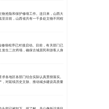
损文物抢险和保护修缮工作。连日来，山西大
截至目前，山西省共有一千多处文物不同程
抢险修缮程序已对接启动。目前，有关部门已
止发生二次坍塌，确保古城居民和游客人身
要求各地区各部门结合实际认真贯彻落实。
产，对延续历史文脉、推动城乡建设高质量
像的头部已被卸下。据了解，关公像拆迁项目